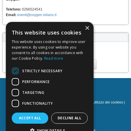
Telefono:
0266524541
Email:
eventi@oxygen.milano.it
×
This website uses cookies
Calendario eventi
This website uses cookies to improve user
experience. By using our website you
sabato 11 giugno 2022,
consent to all cookies in accordance with
16:00 - 17:00
our Cookie Policy.
Read more
Aggiungi al calendario
STRICTLY NECESSARY
PERFORMANCE
Oxy.gen
TARGETING
Norme sulla privacy
|
Termini e condizioni
|
Norme sull'utilizzo dei cookies
|
FUNCTIONALITY
Sostegno
NOETIK Production
ACCEPT ALL
DECLINE ALL
SHOW DETAILS
Powered by
EventsAdmin.com
©
2026