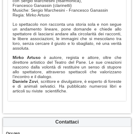
con Sergio Marchesini (fisarmonica),
Francesco Ganassin (clarinetti)
Musiche: Sergio Marchesini - Francesco Ganassin
Regia: Mirko Artuso
Lo spettacolo non racconta una storia sola e non segue
un andamento lineare, pone domande e chiede allo
spettatore di lasciarsi andare alla circolarità dei racconti,
le libere associazioni, le immagini che si mescolano tra
loro, senza cercare il giusto e lo sbagliato, né una verità
assoluta.
Mirko Artuso
è autore, regista e attore, oltre che
direttore artistico del Teatro del Pane. Le sue creazioni
nascono dalla volontà di restituire un senso di stupore
allo spettatore, attraverso spettacoli che valorizzano
l’incontro e il dialogo.
Daniele Zovi
, scrittore e divulgatore, è esperto di foreste
e di animali selvatici. Ha pubblicato numerosi libri e
articoli su riviste scientifiche.
Contattaci
Oxy.gen